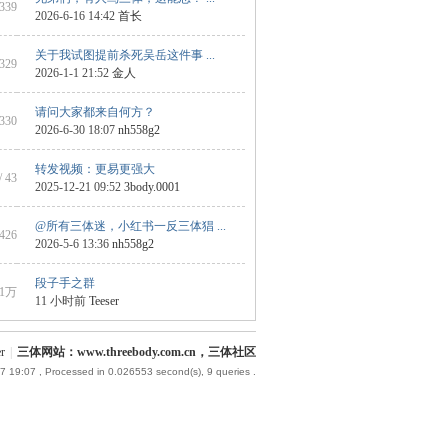
 339
2026-6-16 14:42
首长
关于我试图提前杀死吴岳这件事 ...
 329
2026-1-1 21:52
金人
请问大家都来自何方？
 330
2026-6-30 18:07
nh558g2
转发视频：更易更强大
/ 43
2025-12-21 09:52
3body.0001
@所有三体迷，小红书一反三体猖 ...
 426
2026-5-6 13:36
nh558g2
段子手之群
1万
11 小时前
Teeser
r
|
三体网站：www.threebody.com.cn，三体社区
7 19:07
, Processed in 0.026553 second(s), 9 queries .