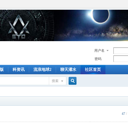
用户名
密码
版
科资讯
流浪地球2
聊天灌水
社区首页
搜索
搜
索
47
/