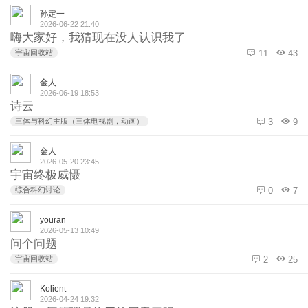
孙定一
2026-06-22 21:40
嗨大家好，我猜现在没人认识我了
宇宙回收站
11
43
金人
2026-06-19 18:53
诗云
三体与科幻主版（三体电视剧，动画）
3
9
金人
2026-05-20 23:45
宇宙终极威慑
综合科幻讨论
0
7
youran
2026-05-13 10:49
问个问题
宇宙回收站
2
25
Kolient
2026-04-24 19:32