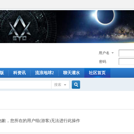
用户名
密码
版
科资讯
流浪地球2
聊天灌水
社区首页
搜索
搜
索
抱歉，您所在的用户组(游客)无法进行此操作