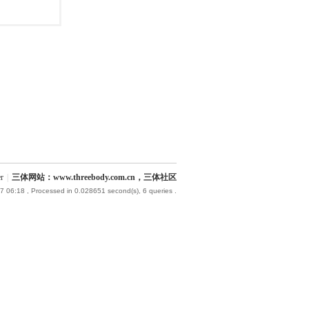
r
|
三体网站：www.threebody.com.cn，三体社区
7 06:18
, Processed in 0.028651 second(s), 6 queries .